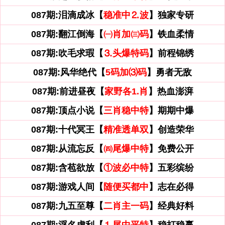
087期:泪滴成冰【
稳准中⒉波
】独家专研
087期:翻江倒海【
㈠肖加㈢码
】铁血柔情
087期:吹毛求瑕【
⒊头爆特码
】前程锦绣
087期:风华绝代【
5码加⑶码
】勇者无敌
087期:前进昼夜【
家野各1.肖
】热血澎湃
087期:顶点小说【
三肖稳中特
】期期中爆
087期:十代冥王【
精准透单双
】创造荣华
087期:从流忘反【
㈣尾爆中特
】免费公开
087期:含苞欲放【
①波必中特
】五彩缤纷
087期:游戏人间【
随便买都中
】志在必得
087期:九五至尊【
二肖主一码
】经典好料