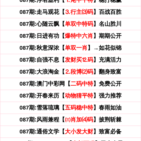
087期:浮名虚利【
⒈尾中平特
】稳打稳赢
087期:走马观花【
⒊行主⑶码
】百战百胜
087期:心随云飘【
单双中特码
】名山胜川
087期:日进有功【
爆特中六肖
】期期公开
087期:秋意深浓【
单双一肖
】→如花似锦
087期:自强不息【
发财买⒓码
】充满活力
087期:大浪淘金【
⒉段博⑵码
】翻身致富
087期:澳门中彩网【
二码中特
】免费公开
087期:开春来历【
动物猜平特
】强力推荐
087期:雪落琉璃【
五码稳中特
】春雨如油
087期:风雨兼程【
㈢肖加⑷码
】披荆斩棘
087期:通俗文学【
大小发大财
】致富必备