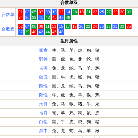
合数单双
01
03
05
07
09
10
12
14
16
18
21
23
25
27
29
30
32
合数单
34
36
38
41
43
45
47
49
02
04
06
08
11
13
15
17
19
20
22
24
26
28
31
33
35
合数双
37
39
40
42
44
46
48
生肖属性
家禽：
牛、马、羊、鸡、狗、猪
野兽：
鼠、虎、兔、龙、蛇、猴
吉美：
兔、龙、蛇、马、羊、鸡
凶丑：
鼠、牛、虎、猴、狗、猪
阴性：
鼠、龙、蛇、马、狗、猪
阳性：
牛、虎、兔、羊、猴、鸡
天肖：
兔、马、猴、猪、牛、龙
地肖：
蛇、羊、鸡、狗、鼠、虎
白边：
鼠、牛、虎、鸡、狗、猪
黑中：
兔、龙、蛇、马、羊、猴