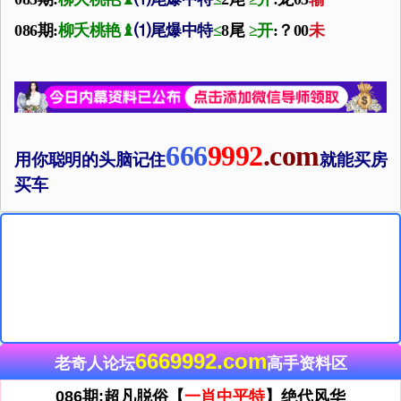
086期:
柳夭桃艳
♝
⑴尾爆中特
≤
8尾
≥
开
:？00
未
666
9992
.com
用你聪明的头脑记住
就能买房
买车
6669992.com
老奇人论坛
高手资料区
086期:超凡脱俗【
一肖中平特
】绝代风华