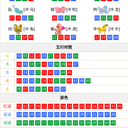
鼠
[冲 马]
猪
[冲 蛇]
狗
[冲 龙]
07
19
31
43
08
20
32
44
09
21
33
45
鸡
[冲 兔]
猴
[冲 虎]
羊
[冲 牛]
10
22
34
46
11
23
35
47
12
24
36
48
五行对照
金
04
05
12
13
26
27
34
35
42
43
木
08
09
16
17
24
25
38
39
46
47
水
01
14
15
22
23
30
31
44
45
火
02
03
10
11
18
19
32
33
40
41
48
49
土
06
07
20
21
28
29
36
37
波色
红波
01
02
07
08
12
13
18
19
23
24
29
30
34
35
40
45
46
蓝波
03
04
09
10
14
15
20
25
26
31
36
37
41
42
47
48
绿波
05
06
11
16
17
21
22
27
28
32
33
38
39
43
44
49