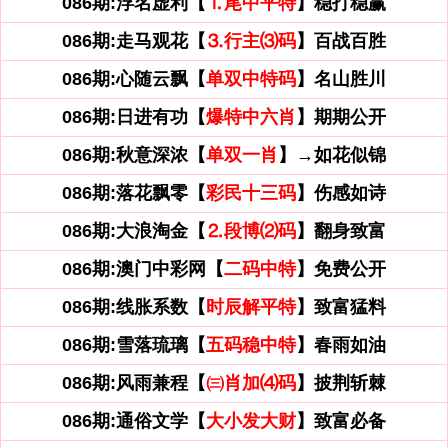
086期:浮名虚利【
⒈尾中平特
】稳打稳赢
086期:走马观花【
⒊行主⑶码
】百战百胜
086期:心随云飘【
单双中特码
】名山胜川
086期:日进有功【
爆特中六肖
】期期公开
086期:秋意深浓【
单双一肖
】→如花似锦
086期:落花飘零【
彩民十三码
】伤感如诗
086期:大浪淘金【
⒉段博⑵码
】翻身致富
086期:澳门中彩网【
二码中特
】免费公开
086期:线胀系数【
时辰解平特
】致富猛料
086期:雪落琉璃【
五码稳中特
】春雨如油
086期:风雨兼程【
㈢肖加⑷码
】披荆斩棘
086期:通俗文学【
大小发大财
】致富必备