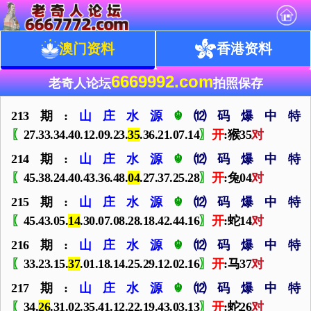
澳门资料
香港资料
6669992.com
老奇人论坛
拍照保存
213期:
山庄水源
☬
⑿码爆中特
〖
27.33.34.40.12.09.23.
35
.36.21.07.14
〗
开
:猴35
对
214期:
山庄水源
☬
⑿码爆中特
〖
45.38.24.40.43.36.48.
04
.27.37.25.28
〗
开
:兔04
对
215期:
山庄水源
☬
⑿码爆中特
〖
45.43.05.
14
.30.07.08.28.18.42.44.16
〗
开
:蛇14
对
216期:
山庄水源
☬
⑿码爆中特
〖
33.23.15.
37
.01.18.14.25.29.12.02.16
〗
开
:马37
对
217期:
山庄水源
☬
⑿码爆中特
〖
34.
26
.31.02.35.41.12.22.19.43.03.13
〗
开
:蛇26
对