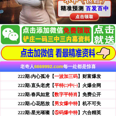
老奇人
6669992.com
每一处都是惊喜
222期:
内心孤冷【
一波加三码
】财富爆发
222期:
直头老虎【
平特㈡中㈠
】火爆全网
222期:
春风如意【
数字平特肖
】免费公开
222期:
心花怒放【
男女爆中特
】机不可失
222期:
星光璀璨【
⑤码爆中特
】六合精英