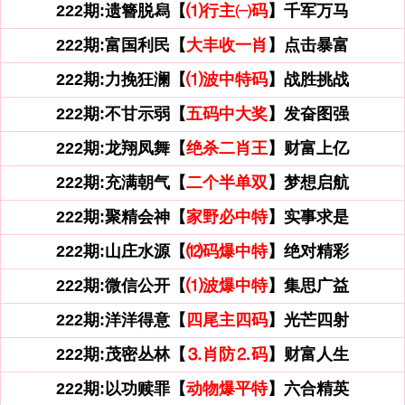
222期:遗簪脱舄【
⑴行主㈠码
】千军万马
222期:富国利民【
大丰收一肖
】点击暴富
222期:力挽狂澜【
⑴波中特码
】战胜挑战
222期:不甘示弱【
五码中大奖
】发奋图强
222期:龙翔凤舞【
绝杀二肖王
】财富上亿
222期:充满朝气【
二个半单双
】梦想启航
222期:聚精会神【
家野必中特
】实事求是
222期:山庄水源【
⑿码爆中特
】绝对精彩
222期:微信公开【
⑴波爆中特
】集思广益
222期:洋洋得意【
四尾主四码
】光芒四射
222期:茂密丛林【
⒊肖防⒉码
】财富人生
222期:以功赎罪【
动物爆平特
】六合精英