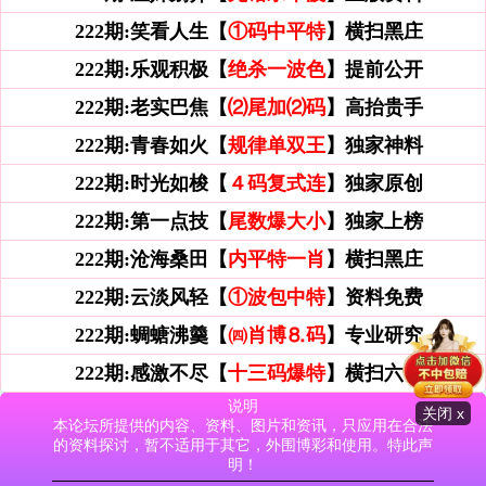
222期:
笑看人生【
①码中平特
】横扫黑庄
222期:
乐观积极【
绝杀一波色
】提前公开
222期:
老实巴焦【
⑵尾加⑵码
】高抬贵手
222期:
青春如火【
规律单双王
】独家神料
222期:
时光如梭【
４码复式连
】独家原创
222期:
第一点技【
尾数爆大小
】独家上榜
222期:
沧海桑田【
内平特一肖
】横扫黑庄
222期:
云淡风轻【
①波包中特
】资料免费
222期:
蜩螗沸羹【
㈣肖博⒏码
】专业研究
222期:
感激不尽【
十三码爆特
】横扫六合
说明
关闭 x
本论坛所提供的内容、资料、图片和资讯，只应用在合法
的资料探讨，暂不适用于其它，外围博彩和使用。特此声
明！