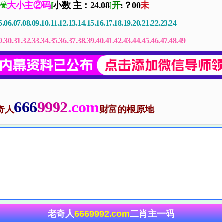
☣
大小主②码
[
小数 主：24.08
]
开
:？00
未
06.07.08.09.10.11.12.13.14.15.16.17.18.19.20.21.22.23.24
30.31.32.33.34.35.36.37.38.39.40.41.42.43.44.45.46.47.48.49
666
9992
.com
奇人
财富的根原地
老奇人
6669992.com
二肖主一码