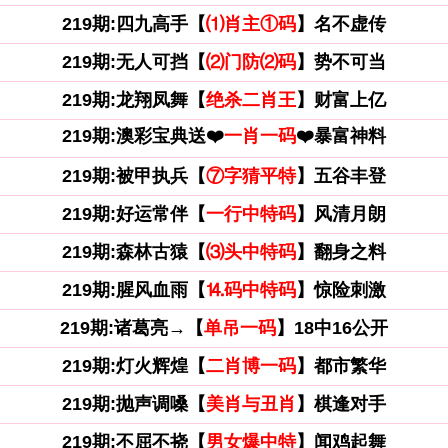
219期:四九高手【
⑴肖主①码
】名不虚传
219期:无人可挡【
⑵门防⑵码
】势不可当
219期:龙翔凤舞【
绝杀二肖王
】财富上亿
219期:澳彩宝典送❤️
一肖一码
❤️暴富神料
219期:被甲执兵【
⑦字猜平特
】五谷丰登
219期:好运常伴【
一行中特码
】风清月朗
219期:森林古猿【
⑶头中特码
】翻身之料
219期:腥风血雨【
⒕码中特码
】惊险刺激
219期:诸葛亮→【
单吊一码
】18中16公开
219期:灯火辉煌【
二肖博一码
】都市繁华
219期:抛声调嗓【
美肖与丑肖
】棋逢对手
219期:不屈不挠【
男女爆中特
】闻鸡起舞