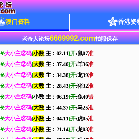
澳门资料
香港资
6669992.com
老奇人论坛
拍照保存
☣
大小主②码
[
小数
主：02.11
]
开
:鼠07
准
☣
大小主②码
[
大数
主：37.40
]
开
:羊36
准
☣
大小主②码
[
大数
主：34.38
]
开
:龙39
准
☣
大小主②码
[
大数
主：28.43
]
开
:猪32
准
☣
大小主②码
[
小数 主：06.19
]
开
:兔40
错
☣
大小主②码
[
大数
主：44.37
]
开
:马25
准
☣
大小主②码
[
小数
主：04.11
]
开
:虎05
准
☣
大小主②码
[
小数
主：21.14
]
开
:龙03
准