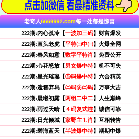
老奇人
6669992.com
每一处都是惊喜
222期:
内心孤冷【
一波加三码
】财富爆发
222期:
直头老虎【
平特㈡中㈠
】火爆全网
222期:
春风如意【
数字平特肖
】免费公开
222期:
心花怒放【
男女爆中特
】机不可失
222期:
星光璀璨【
⑤码爆中特
】六合精英
222期:
遗簪弃舄【
㈡码防㈡码
】万事大吉
222期:
晨曦初露【
两组二中二
】人生巅峰
222期:
雨过天晴【
４码复式连
】诚信可靠
222期:
日光倾城【
家野主⒈肖
】互相转告
222期:
碧海蓝天【
半波爆中特
】期期中爆