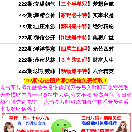
222期:充满朝气【
二个半单双
】梦想启航
222期:聚精会神【
家野必中特
】实事求是
222期:山庄水源【
⑿码爆中特
】绝对精彩
222期:微信公开【
⑴波爆中特
】集思广益
222期:洋洋得意【
四尾主四码
】光芒四射
222期:茂密丛林【
⒊肖防⒉码
】财富人生
222期:以功赎罪【
动物爆平特
】六合精英
222期:点击图片添加微信免费领取！
点击图片添加微信专员微信,联系专员入群即可免费领取
天降横财内幕一码资料中大奖,分文不收 免费领取,每日名
额有限先到先得。 点击图片即可添加微信联系专员查看
本期發财猛料！