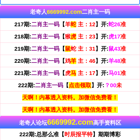
老奇人
6669992.com
二肖主一码
217期:
二肖主一码
【
羊
蛇
主：12
】开:
蛇26
准
218期:
二肖主一码
【
猴
虎
主：23
】开:
虎17
准
219期:
二肖主一码
【
鼠
蛇 主：31
】开:
鼠43
准
220期:
二肖主一码
【
鸡
羊
主：46
】开:
羊48
准
221期:
二肖主一码
【
虎
马
主：17
】开:
马01
准
222期:
二肖主一码
【
点击领取
】开:
？00
未
天啊！内幕透入资料。加微信免费看！
天啊！内幕透入资料。加微信免费看！
6669992.com
老奇人论坛
高手资料区
222期:总那么准【
时辰报平特
】期期博彩