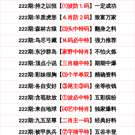
222期:持之以恒【
⑴波防⒈码
】一定成功
222期:羊质虎形【
⒋肖防２码
】致富万家
222期:森林古猿【
⑶头中特码
】翻身之料
222期:鸟尽弓藏【
⒕码必中特
】强力推荐
222期:东沙群岛【
家野中特肖
】不怕火炼
222期:顶点小说【
三肖稳中特
】期期中爆
222期:彩妹很胸【
⑶个半单双
】精确资料
222期:各自安好【
③尾主③码
】坐等收钱
222期:含苞欲放【
①波必中特
】五彩缤纷
222期:来自地球【
⑷艺中特肖
】独家爆料
222期:九五至尊【
二肖主一码
】经典好料
222期:被甲执兵【
⑦字猜平特
】五谷丰登