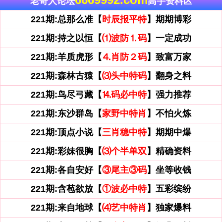
老奇人论坛
高手资料区
221期:总那么准【
时辰报平特
】期期博彩
221期:持之以恒【
⑴波防⒈码
】一定成功
221期:羊质虎形【
⒋肖防２码
】致富万家
221期:森林古猿【
⑶头中特码
】翻身之料
221期:鸟尽弓藏【
⒕码必中特
】强力推荐
221期:东沙群岛【
家野中特肖
】不怕火炼
221期:顶点小说【
三肖稳中特
】期期中爆
221期:彩妹很胸【
⑶个半单双
】精确资料
221期:各自安好【
③尾主③码
】坐等收钱
221期:含苞欲放【
①波必中特
】五彩缤纷
221期:来自地球【
⑷艺中特肖
】独家爆料