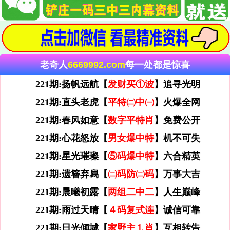
老奇人
6669992.com
每一处都是惊喜
221期:
扬帆远航【
发财买①波
】追寻光明
221期:
直头老虎【
平特㈡中㈠
】火爆全网
221期:
春风如意【
数字平特肖
】免费公开
221期:
心花怒放【
男女爆中特
】机不可失
221期:
星光璀璨【
⑤码爆中特
】六合精英
221期:
遗簪弃舄【
㈡码防㈡码
】万事大吉
221期:
晨曦初露【
两组二中二
】人生巅峰
221期:
雨过天晴【
４码复式连
】诚信可靠
221期:
日光倾城【
家野主⒈肖
】互相转告