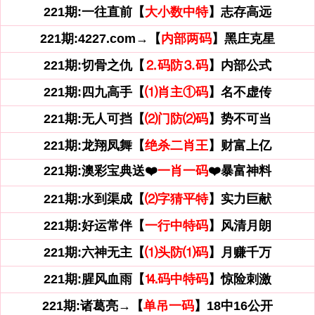
221期:一往直前【
大小数中特
】志存高远
221期:4227.com→【
内部两码
】黑庄克星
221期:切骨之仇【
⒉码防⒊码
】内部公式
221期:四九高手【
⑴肖主①码
】名不虚传
221期:无人可挡【
⑵门防⑵码
】势不可当
221期:龙翔凤舞【
绝杀二肖王
】财富上亿
221期:澳彩宝典送❤️
一肖一码
❤️暴富神料
221期:水到渠成【
⑵字猜平特
】实力巨献
221期:好运常伴【
一行中特码
】风清月朗
221期:六神无主【
⑴头防⑴码
】月赚千万
221期:腥风血雨【
⒕码中特码
】惊险刺激
221期:诸葛亮→【
单吊一码
】18中16公开