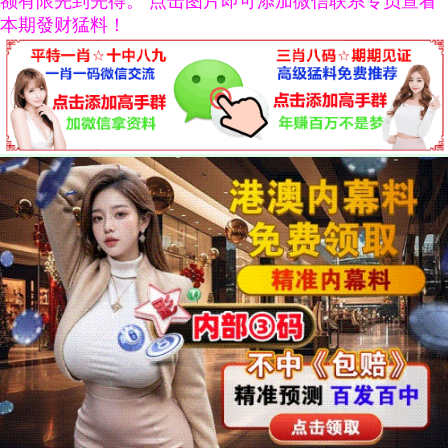
额有限先到先得。 点击图片即可添加微信联系专员查看
本期發财猛料！