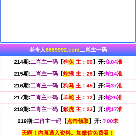
老奇人
6669992.com
二肖主一码
214期:
二肖主一码
【
狗
兔
主：09
】开:
兔04
准
215期:
二肖主一码
【
蛇
猴 主：26
】开:
蛇14
准
216期:
二肖主一码
【
狗
马
主：45
】开:
马37
准
217期:
二肖主一码
【
羊
蛇
主：12
】开:
蛇26
准
218期:
二肖主一码
【
猴
虎
主：23
】开:
虎17
准
219期:
二肖主一码
【
点击领取
】开:
？00
未
天啊！内幕透入资料。加微信免费看！