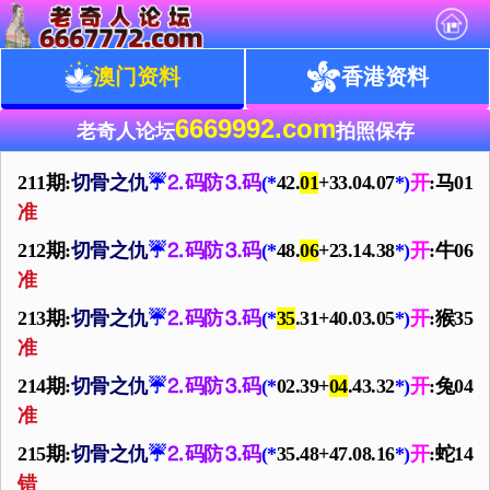
澳门资料
香港资料
6669992.com
老奇人论坛
拍照保存
211期:
切骨之仇
☔
⒉码防⒊码
(*
42.
01
+33.04.07
*)
开
:马01
准
212期:
切骨之仇
☔
⒉码防⒊码
(*
48.
06
+23.14.38
*)
开
:牛06
准
213期:
切骨之仇
☔
⒉码防⒊码
(*
35
.31+40.03.05
*)
开
:猴35
准
214期:
切骨之仇
☔
⒉码防⒊码
(*
02.39+
04
.43.32
*)
开
:兔04
准
215期:
切骨之仇
☔
⒉码防⒊码
(*
35.48+47.08.16
*)
开
:蛇14
错