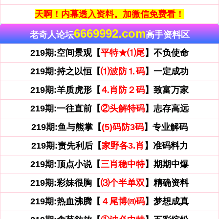
天啊！内幕透入资料。加微信免费看！
6669992.com
老奇人论坛
高手资料区
219期:空间景观【
平特★⑴尾
】不负使命
219期:持之以恒【
⑴波防⒈码
】一定成功
219期:羊质虎形【
⒋肖防２码
】致富万家
219期:一往直前【
②头解特码
】志存高远
219期:鱼与熊掌【
(5)码防3码
】专业解码
219期:责先利后【
家野各3.肖
】准码料力
219期:顶点小说【
三肖稳中特
】期期中爆
219期:彩妹很胸【
⑶个半单双
】精确资料
219期:热血沸腾【
４尾博㈣码
】梦想成真