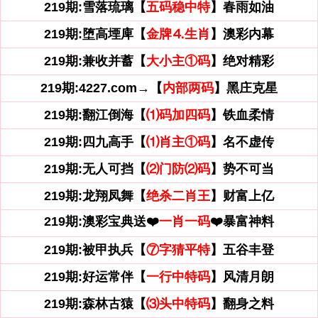
219期:雪落琉璃【
五码稳中特
】春雨如油
219期:堕高堙庳【
金牌⒋生肖
】澳彩内幕
219期:兼收并蓄【
大小主①码
】绝对精彩
219期:4227.com→【
内部两码
】黑庄克星
219期:翻江倒海【
⑴码加四码
】铁血柔情
219期:四九高手【
⑴肖主①码
】名不虚传
219期:无人可挡【
⑵门防⑵码
】势不可当
219期:龙翔凤舞【
绝杀二肖王
】财富上亿
219期:澳彩宝典送❤️
一肖一码
❤️暴富神料
219期:被甲执兵【
⑦字猜平特
】五谷丰登
219期:好运常伴【
一行中特码
】风清月朗
219期:森林古猿【
⑶头中特码
】翻身之料