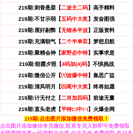
219期:刺骨悬梁【
二波主二码
】高手精料
219期:不甘示弱【
五码中大奖
】发奋图强
219期:厘奸剔弊【
无错杀半波
】正版资料
219期:充满朝气【
二个半单双
】梦想启航
219期:聚精会神【
家野必中特
】实事求是
219期:朝霞夕照【
4码加(4)码
】不惧挑战
219期:微信公开【
⑴波爆中特
】集思广益
219期:清风明月【
⑸尾中大奖
】终将如愿
219期:计无付之【
二肖加四码
】前途无量
219期:直头老虎【
平特㈡中㈠
】火爆全网
219期:点击图片添加微信免费领取！
点击图片添加微信专员微信,联系专员入群即可免费领取